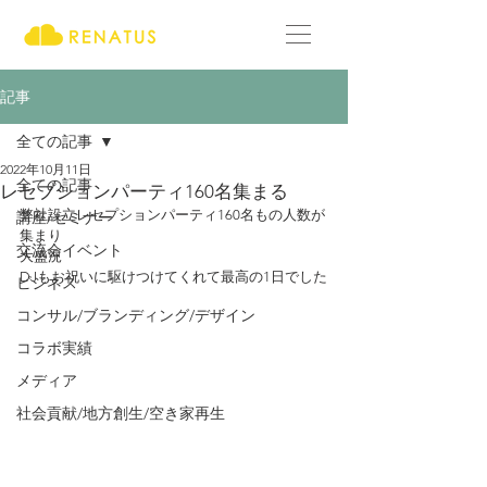
記事
全ての記事
2022年10月11日
全ての記事
レセプションパーティ160名集まる
弊社設立レセプションパーティ160名もの人数が
講座/セミナー
集まり
交流会イベント
大盛況
DJもお祝いに駆けつけてくれて最高の1日でした
ビジネス
コンサル/ブランディング/デザイン
コラボ実績
メディア
社会貢献/地方創生/空き家再生